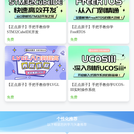
【正点原子】手把手教你学
【正点原子】手把手教你学
STM32CubeIDE开发
FreeRTOS
免费
免费
【正点原子】手把手教你学LVGL
【正点原子】手把手教你学UCOS-
III实时操作系统
免费
免费
个性化推荐
以下根据您的学习兴趣推荐