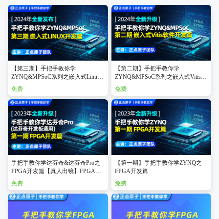
【第三期】手把手教你学
【第二期】手把手教你学
ZYNQ&MPSoC系列之嵌入式Linux
ZYNQ&MPSoC系列之嵌入式Vitis软
开发篇
件开发篇【真人出镜】FPGA教学视
免费
免费
频教程
手把手教你学达芬奇&达芬奇Pro之
【第一期】手把手教你学ZYNQ之
FPGA开发篇【真人出镜】FPGA教
FPGA开发篇
学视频教程
免费
免费