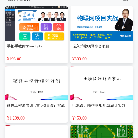
手把手教你学touchgfx
嵌入式物联网综合项目
¥198.00
¥399.00
硬件工程师培训+7045项目设计实战
电源设计那些事儿-电源设计实战
¥1,299.00
¥459.00